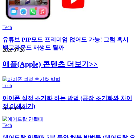
Tech
유튜브 PIP모드 프리미엄 없어도 가능! 그럼 혹시
백그라운드 재생도 될까
2026.07.20
애플(Apple) 콘텐츠 더보기>>
Tech
아이폰 설정 초기화 하는 방법 (공장 초기화와 차이
점 이해하기)
2026.07.23
Tech
에어드랍 안될때 5분 동안 해볼 방법들 (에어드랍 오