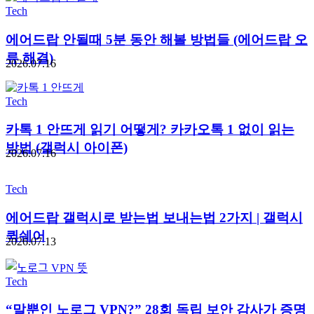
Tech
에어드랍 안될때 5분 동안 해볼 방법들 (에어드랍 오
류 해결)
2026.07.16
Tech
카톡 1 안뜨게 읽기 어떻게? 카카오톡 1 없이 읽는
방법 (갤럭시 아이폰)
2026.07.16
Tech
에어드랍 갤럭시로 받는법 보내는법 2가지 | 갤럭시
퀵쉐어
2026.07.13
Tech
“말뿐인 노로그 VPN?” 28회 독립 보안 감사가 증명