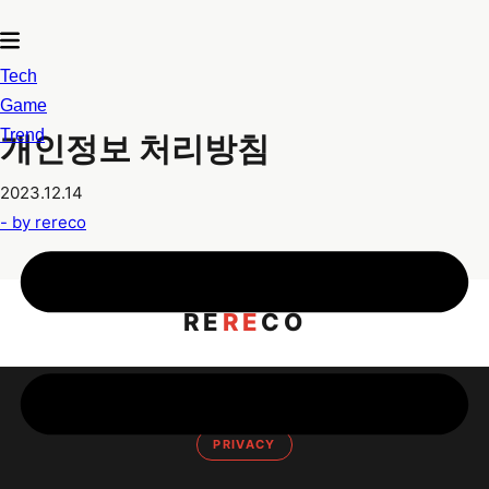
Tech
Game
Trend
개인정보 처리방침
2023.12.14
- by
rereco
RE
RE
CO
PRIVACY