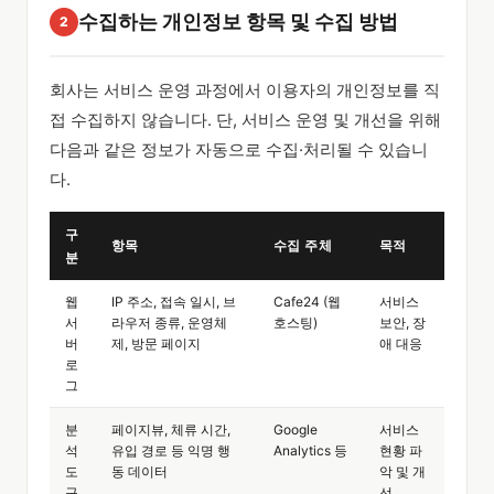
수집하는 개인정보 항목 및 수집 방법
2
회사는 서비스 운영 과정에서 이용자의 개인정보를 직
접 수집하지 않습니다. 단, 서비스 운영 및 개선을 위해
다음과 같은 정보가 자동으로 수집·처리될 수 있습니
다.
구
항목
수집 주체
목적
분
웹
IP 주소, 접속 일시, 브
Cafe24 (웹
서비스
서
라우저 종류, 운영체
호스팅)
보안, 장
버
제, 방문 페이지
애 대응
로
그
분
페이지뷰, 체류 시간,
Google
서비스
석
유입 경로 등 익명 행
Analytics 등
현황 파
도
동 데이터
악 및 개
구
선