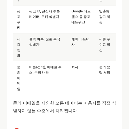
광
광고 ID, 관심사 추론
Google 애드
맞춤형
고
데이터, 쿠키 식별자
센스 등 광고
광고 제
쿠
네트워크
공
키
제
클릭 여부, 전환 추적
제휴 파트너
제휴 수
휴
식별자
사
수료 정
링
산
크
문
이름(선택), 이메일 주
회사
문의 응
의
소, 문의 내용
답 처리
이
메
일
문의 이메일을 제외한 모든 데이터는 이용자를 직접 식
별하지 않는 수준에서 처리됩니다.