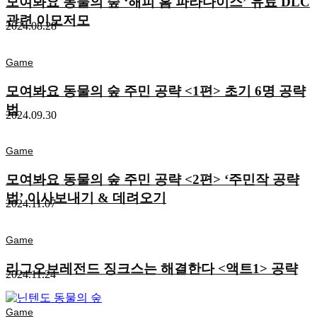
모여봐요 동물의 숲 ‘해피 홈 파라다이스’ 유료 DLC
관련 이모저모
2024.08.28
Game
모여봐요 동물의 숲 주민 공략 <1편> 초기 6명 공략
법
2024.09.30
Game
모여봐요 동물의 숲 주민 공략 <2편> ‘주민작 공략
법’ 이사보내기 & 데려오기
2024.11.07
Game
리그오브레전드 징크스는 해결한다 <액트1> 공략
2024.11.24
Game