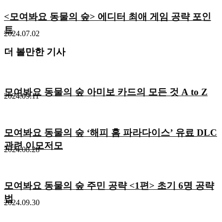
<모여봐요 동물의 숲> 에디터 최애 게임 공략 포인
트
2024.07.02
더 볼만한 기사
모여봐요 동물의 숲 아미보 카드의 모든 것 A to Z
2024.09.11
모여봐요 동물의 숲 ‘해피 홈 파라다이스’ 유료 DLC
관련 이모저모
2024.08.28
모여봐요 동물의 숲 주민 공략 <1편> 초기 6명 공략
법
2024.09.30