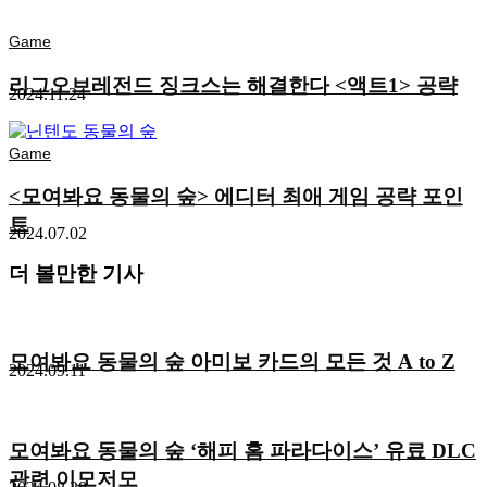
Game
리그오브레전드 징크스는 해결한다 <액트1> 공략
2024.11.24
Game
<모여봐요 동물의 숲> 에디터 최애 게임 공략 포인
트
2024.07.02
더 볼만한 기사
모여봐요 동물의 숲 아미보 카드의 모든 것 A to Z
2024.09.11
모여봐요 동물의 숲 ‘해피 홈 파라다이스’ 유료 DLC
관련 이모저모