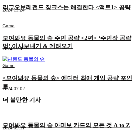
리그오브레전드 징크스는 해결한다 <액트1> 공략
2024.11.24
Game
모여봐요 동물의 숲 주민 공략 <2편> ‘주민작 공략
법’ 이사보내기 & 데려오기
2024.11.07
Game
<모여봐요 동물의 숲> 에디터 최애 게임 공략 포인
트
2024.07.02
더 볼만한 기사
모여봐요 동물의 숲 아미보 카드의 모든 것 A to Z
2024.09.11