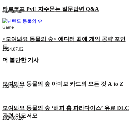
타르코프 PvE 자주묻는 질문답변 Q&A
2024.08.05
Game
<모여봐요 동물의 숲> 에디터 최애 게임 공략 포인
트
2024.07.02
더 볼만한 기사
모여봐요 동물의 숲 아미보 카드의 모든 것 A to Z
2024.09.11
모여봐요 동물의 숲 ‘해피 홈 파라다이스’ 유료 DLC
관련 이모저모
2024.08.28