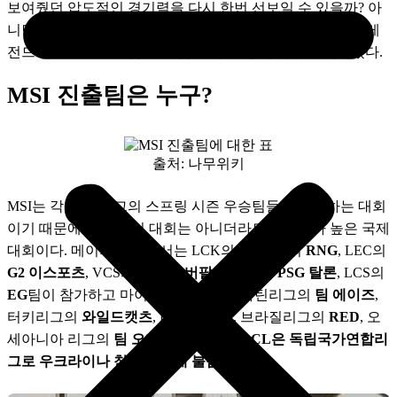
보여줬던 압도적인 경기력을 다시 한번 선보일 수 있을까? 아
니면 T1을 막을 강자가 등장할까? 이번 글에서는 리그오브레
전드 2022 MSI 진출팀, 조추첨 결과, 일정에 대해 소개하겠다. 
MSI 진출팀은 누구?
출처: 나무위키
MSI는 각 지역 리그의 스프링 시즌 우승팀들이 참가하는 대회
이기 때문에 큰 규모의 대회는 아니더라도 관심도가 높은 국제
대회이다. 메이저 지역에서는 LCK의 
T1
, LPL의 
RNG
, LEC의 
G2 이스포츠
, VCS의 
사이공 버팔로
, PCS의 
PSG 탈론
, LCS의 
EG
팀이 참가하고 마이너 지역에서는 라틴리그의 
팀 에이즈
, 
터키리그의 
와일드캣츠
, LJL의 
DFM
, 브라질리그의 
RED
, 오
세아니아 리그의 
팀 오더
가 참가한다.
 LCL은 독립국가연합리
그로 우크라이나 침공에 의해 불참한다.