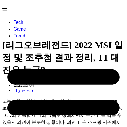
Tech
Game
Trend
[리그오브레전드] 2022 MSI 일
정 및 조추첨 결과 정리, T1 대
진은 누구?
2022.05.04
- by
rereco
오는  5월 10일부터 부산에서 열리는 
2022 MSI(Mid Season 
Invitational)
의 조추첨이 완료되면서 세부일정이 공개되었다. 
LCK의 진출팀인 T1의 그룹도 정해지면서 누가 T1을 막을 수 
있을지 의견이 분분한 상황이다. 과연 T1은 스프링 시즌에서 