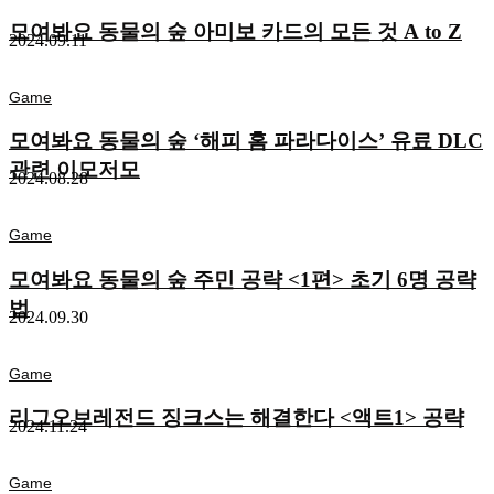
모여봐요 동물의 숲 아미보 카드의 모든 것 A to Z
2024.09.11
Game
모여봐요 동물의 숲 ‘해피 홈 파라다이스’ 유료 DLC
관련 이모저모
2024.08.28
Game
모여봐요 동물의 숲 주민 공략 <1편> 초기 6명 공략
법
2024.09.30
Game
리그오브레전드 징크스는 해결한다 <액트1> 공략
2024.11.24
Game