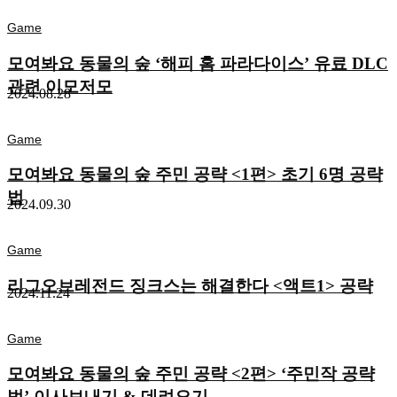
Game
모여봐요 동물의 숲 ‘해피 홈 파라다이스’ 유료 DLC
관련 이모저모
2024.08.28
Game
모여봐요 동물의 숲 주민 공략 <1편> 초기 6명 공략
법
2024.09.30
Game
리그오브레전드 징크스는 해결한다 <액트1> 공략
2024.11.24
Game
모여봐요 동물의 숲 주민 공략 <2편> ‘주민작 공략
법’ 이사보내기 & 데려오기