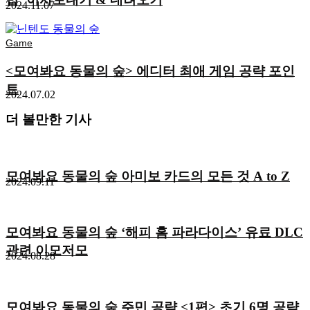
2024.11.07
Game
<모여봐요 동물의 숲> 에디터 최애 게임 공략 포인
트
2024.07.02
더 볼만한 기사
모여봐요 동물의 숲 아미보 카드의 모든 것 A to Z
2024.09.11
모여봐요 동물의 숲 ‘해피 홈 파라다이스’ 유료 DLC
관련 이모저모
2024.08.28
모여봐요 동물의 숲 주민 공략 <1편> 초기 6명 공략