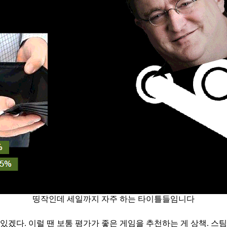
띵작인데 세일까지 자주 하는 타이틀들임니다
있겠다. 이럴 땐 보통 평가가 좋은 게임을 추천하는 게 상책. 스