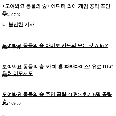
<모여봐요 동물의 숲> 에디터 최애 게임 공략 포인
트
2024.07.02
더 볼만한 기사
모여봐요 동물의 숲 아미보 카드의 모든 것 A to Z
2024.09.11
모여봐요 동물의 숲 ‘해피 홈 파라다이스’ 유료 DLC
관련 이모저모
2024.08.28
모여봐요 동물의 숲 주민 공략 <1편> 초기 6명 공략
법
2024.09.30