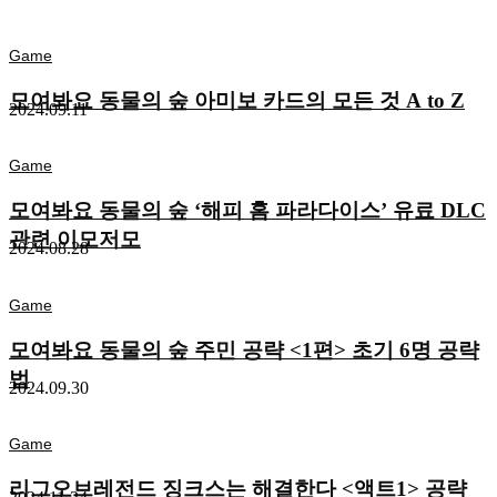
Game
모여봐요 동물의 숲 아미보 카드의 모든 것 A to Z
2024.09.11
Game
모여봐요 동물의 숲 ‘해피 홈 파라다이스’ 유료 DLC
관련 이모저모
2024.08.28
Game
모여봐요 동물의 숲 주민 공략 <1편> 초기 6명 공략
법
2024.09.30
Game
리그오브레전드 징크스는 해결한다 <액트1> 공략