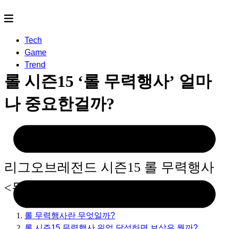
Tech
Game
Trend
롤 시즌15 ‘롤 무력행사’ 얼마
나 중요한걸까?
2025.01.14
- by
논피니토
리그오브레전드 시즌15 롤 무력행사
<목차>
롤 무력행사란 무엇일까?
롤 시즌15 무력행사 위업 달성하면 보상은 뭘까?