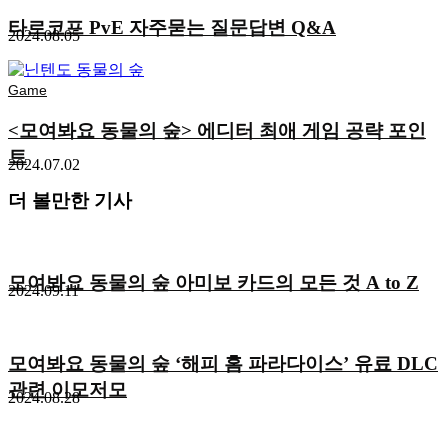
타르코프 PvE 자주묻는 질문답변 Q&A
2024.08.05
Game
<모여봐요 동물의 숲> 에디터 최애 게임 공략 포인
트
2024.07.02
더 볼만한 기사
모여봐요 동물의 숲 아미보 카드의 모든 것 A to Z
2024.09.11
모여봐요 동물의 숲 ‘해피 홈 파라다이스’ 유료 DLC
관련 이모저모
2024.08.28