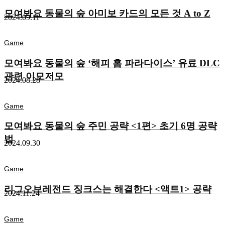
모여봐요 동물의 숲 아미보 카드의 모든 것 A to Z
2024.09.11
Game
모여봐요 동물의 숲 ‘해피 홈 파라다이스’ 유료 DLC
관련 이모저모
2024.08.28
Game
모여봐요 동물의 숲 주민 공략 <1편> 초기 6명 공략
법
2024.09.30
Game
리그오브레전드 징크스는 해결한다 <액트1> 공략
2024.11.24
Game