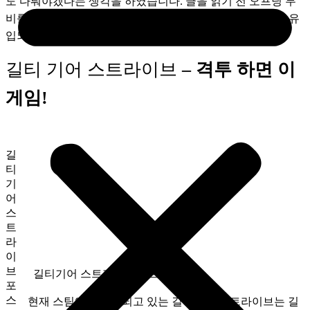
도 다뤄야겠다는 생각을 하였습니다. 글을 읽기 전 오프닝 무
비를 보시면 더 재밌게 보실 수 있습니다! 입문자들이 대거 유
입되기를 바라며…!
길티 기어 스트라이브
– 격투 하면 이
게임!
길
티
기
어
스
트
라
이
브
길티기어 스트라이브 오프닝 무비
포
스
현재 스팀에서 판매되고 있는 길티기어 스트라이브는 길