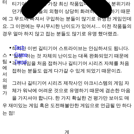
터
티기어 시리즈의 가장 최신 작품입니다. 게임의 분위기라
던가, 캐릭터들의 외형이 상당히 화려하고 수려하기 때문
에 그 무드에 빠져서 구입하는 분들이 많기로 유명한 게임인데
요. 그 이면에는 무시무시한 난이도가 있어서… 이전 작품들의 
경우 얼마 하지 않고 접는 분들도 많기로 유명 했더랬죠.
Tech
하지만 이번 길티기어 스트라이브는 안심하셔도 됩니다. 
Game
스
‘입문’ 하는 것 자체의 난이도는 대폭 완화되었기 때문에 
팀
Trend
격투게임을 처음 접하거나 길티기어 시리즈 자체를 처음 
에
접하는 분들도 쉽게 다가갈 수 있게 되었기 때문이죠. 
서
의
그러나 길티기어 시리즈 제작사인 아크시스템의 게임 자
평
체가 워낙에 어려운 것으로 유명하기 때문에 겸손한 마음
가
을 가지셔야 합니다. 한 가지 확실한 건 평가만 보아도 매
우 재미있는 게임 혹은 도전해볼만한 게임으로 언급될 만 하다
는 점!
게