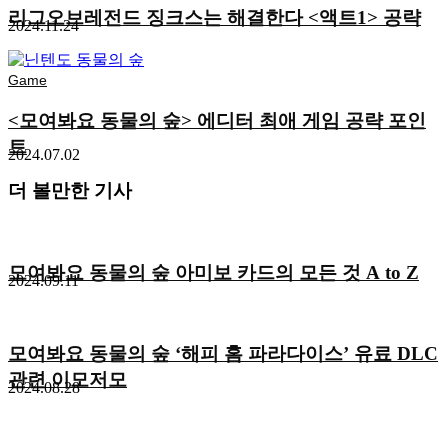
리그오브레전드 징크스는 해결한다 <액트1> 공략
2024.11.24
Game
<모여봐요 동물의 숲> 에디터 최애 게임 공략 포인
트
2024.07.02
더 볼만한 기사
모여봐요 동물의 숲 아미보 카드의 모든 것 A to Z
2024.09.11
모여봐요 동물의 숲 ‘해피 홈 파라다이스’ 유료 DLC
관련 이모저모
2024.08.28