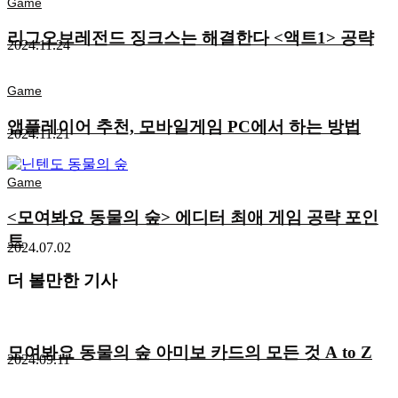
Game
리그오브레전드 징크스는 해결한다 <액트1> 공략
2024.11.24
Game
앱플레이어 추천, 모바일게임 PC에서 하는 방법
2024.11.21
Game
<모여봐요 동물의 숲> 에디터 최애 게임 공략 포인
트
2024.07.02
더 볼만한 기사
모여봐요 동물의 숲 아미보 카드의 모든 것 A to Z
2024.09.11