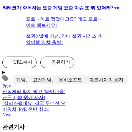
리레코가 주목하는 요즘 게임 요즘 이슈 또 뭐 있더라? 👀
포트나이트 접었다고요? 레고 포트나
이트 해보세요!
철권8 발매 기념, 역대 철권 시리즈 추
억여행 열차 출발!
URL복사
공유하기
게임
고전게임
유비소프트
페르시아의 왕자
Prev
신작게임 찾지 말고 ‘타이탄폴’
단돈 3,300원에 사자!
‘실망스럽네요’ 결국 무너진 오
버워치, PvE 전면 취소!
Next
관련기사