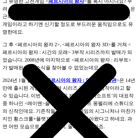
그 유명한 고전게임 <
페르시아의 왕자
>를 혹시 아시나요? 무
려 1989년(!)에 발매된 이 게임은 특유의 으스스한 분위기와 은
근히 어려운 난이도로 명성이 자자했던 게임입니다. 그 당시 
게임이라고 하기엔 신기할 정도로 부드러운 움직임으로도 유
명한데요. 
그 후 <페르시아의 왕자 2>, <페르시아의 왕자 3D>를 거쳐 <
페르시아의 왕자 : 시간의 모래> 3부작 시리즈까지 발매가 되
었습니다. 2008년에 마지막으로 <페르시아의 왕자 : 리부트>
가 발매된 이후 소식을 찾아볼 수 없었는데요.
2024년 1월 출시한 <
페르시아의 왕자 : 잃어버린 왕관
>은 14년
만에 출시된 게임으로, 무려 시리즈 35주년 기념작이라고 할 
수 있습니다. 이번 작품의 경우 제작사 ‘유비소프트’의 대표작 
중 하나인 <레이맨>을 개발한 유비소프트 몽펠리에 스튜디오
의 신작인데요. 기존작들과 달리 이 게임의 시그니처나 마찬가
지인 횡스크롤+플랫포머 장르로 다시 돌아왔다고 하네요. 과
연 어떤 모습으로 돌아왔을지, 둘러보도록 하죠.