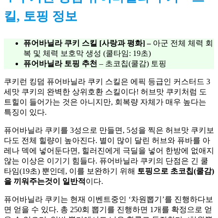
킬, 토핑 정보
퓨어바닐라 쿠키 스킬 [사랑과 평화]
–
아군 전체 체력 회
복 및 체력 보호막 생성 (쿨타임: 19초)
퓨어바닐라 토핑 추천
– 초코칩(쿨감) 토핑
쿠키런 킹덤 퓨어바닐라 쿠키 스킬은 에픽 등급인 커스터드 3
세맛 쿠키의 완벽한 상위호환 스킬이다! 허브맛 쿠키처럼 도
트힐이 들어가는 것은 아니지만, 회복량 자체가 매우 높다는 
특징이 있다. 
퓨어바닐라 쿠키를 3성으로 만들면, 5성을 찍은 허브맛 쿠키보
다도 전체 힐량이 높아진다. 별이 많이 달린 허브와 퓨바를 아
레나 덱에 넣어둔다면, 힐러진에게 극딜을 넣어 한방에 없애지 
않는 이상은 이기기 힘들다. 퓨어바닐라 쿠키의 단점은 긴 쿨
타임(19초) 뿐인데, 이를 보완하기 위해
 토핑으로
초코칩(쿨감)
을 끼워주는것이 일반적
이다. 
퓨어바닐라 쿠키는 현재 이벤트중인 ‘차원뽑기’를 진행하다보
면 얻을 수 있다. 총 250회 뽑기를 진행하면 1개를 확정으로 얻