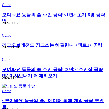
Game
모여봐요 동물의 숲 주민 공략 <1편> 초기 6명 공략
법
2024.09.30
Game
리그오브레전드 징크스는 해결한다 <액트1> 공략
2024.11.24
Game
모여봐요 동물의 숲 주민 공략 <2편> ‘주민작 공략
법’ 이사보내기 & 데려오기
2024.11.07
Game
<모여봐요 동물의 숲> 에디터 최애 게임 공략 포인
트
2024.07.02