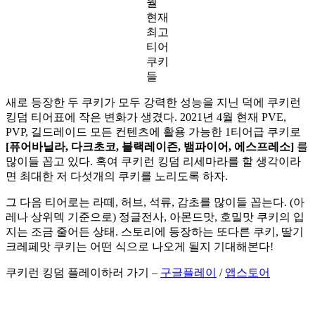
월
현재
최고
티어
쿠키
들
새로 등장한 두 쿠키가 모두 강력한 성능을 지닌 덕에 쿠키런 
킹덤 티어표에 작은 변화가 생겼다. 2021년 4월 현재 PVE, 
PVP, 길드레이드 모든 컨텐츠에 활용 가능한 1티어급 쿠키로
[퓨어바닐라, 다크초코, 블랙레이즌, 뱀파이어, 에스프레소] 
를 
많이들 꼽고 있다. 혹여 쿠키런 킹덤 리세마라를 할 생각이라
면 최대한 저 다섯개의 쿠키를 노리도록 하자.
그 다음 티어로는 라떼, 허브, 석류, 감초를 많이들 꼽는다. (아
레나 상위덱 기준으로) 정글전사, 아몬드맛, 호밀맛 쿠키의 입
지는 조금 줄어든 상태. 스토리에 등장하는 또다른 쿠키, 딸기 
크레페맛 쿠키는 어떤 식으로 나오게 될지 기대해본다!
쿠키런 킹덤 플레이하러 가기 – 
구글플레이
 / 
앱스토어