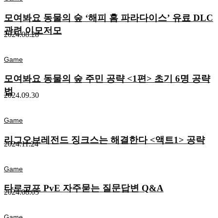
모여봐요 동물의 숲 ‘해피 홈 파라다이스’ 유료 DLC
관련 이모저모
2024.08.28
Game
모여봐요 동물의 숲 주민 공략 <1편> 초기 6명 공략
법
2024.09.30
Game
리그오브레전드 징크스는 해결한다 <액트1> 공략
2024.11.24
Game
타르코프 PvE 자주묻는 질문답변 Q&A
2024.08.05
Game