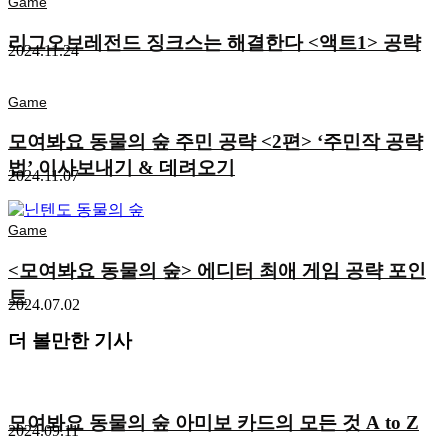
Game
리그오브레전드 징크스는 해결한다 <액트1> 공략
2024.11.24
Game
모여봐요 동물의 숲 주민 공략 <2편> ‘주민작 공략
법’ 이사보내기 & 데려오기
2024.11.07
Game
<모여봐요 동물의 숲> 에디터 최애 게임 공략 포인
트
2024.07.02
더 볼만한 기사
모여봐요 동물의 숲 아미보 카드의 모든 것 A to Z
2024.09.11