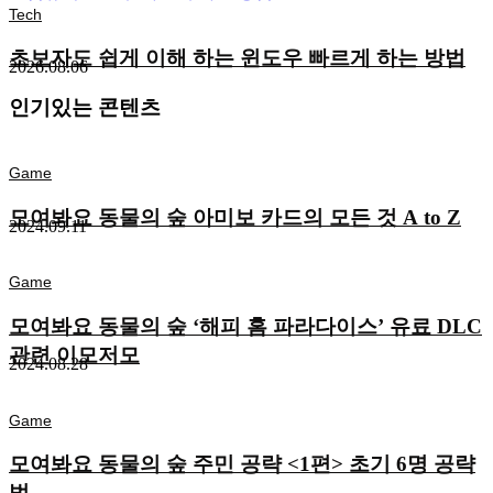
Tech
초보자도 쉽게 이해 하는 윈도우 빠르게 하는 방법
2026.08.06
인기있는 콘텐츠
Game
모여봐요 동물의 숲 아미보 카드의 모든 것 A to Z
2024.09.11
Game
모여봐요 동물의 숲 ‘해피 홈 파라다이스’ 유료 DLC
관련 이모저모
2024.08.28
Game
모여봐요 동물의 숲 주민 공략 <1편> 초기 6명 공략
법