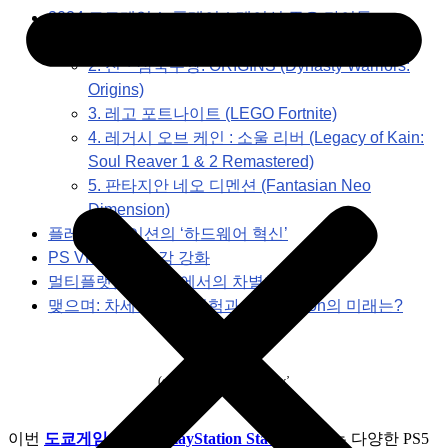
2024 도쿄게임쇼 플레이스테이션 주요 타이틀
1. 몬스터 헌터 와일즈 (Monster Hunter Wilds)
2. 진・삼국무쌍: ORIGINS (Dynasty Warriors:
Origins)
3. 레고 포트나이트 (LEGO Fortnite)
4. 레거시 오브 케인 : 소울 리버 (Legacy of Kain:
Soul Reaver 1 & 2 Remastered)
5. 판타지안 네오 디멘션 (Fantasian Neo
Dimension)
플레이스테이션의 ‘하드웨어 혁신’
PS VR2의 몰입감 강화
멀티플랫폼 타이틀에서의 차별화 전략
맺으며: 차세대 게임 경험과 PlayStation의 미래는?
(c)playstation ‘state of play’
이번 
도쿄게임쇼
 2024 
PlayStation State of Play
는 다양한 PS5