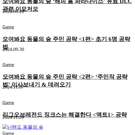
모여봐요 동물의 숲 ‘해피 홈 파라다이스’ 유료 DLC
관련 이모저모
2024.08.28
Game
모여봐요 동물의 숲 주민 공략 <1편> 초기 6명 공략
법
2024.09.30
Game
모여봐요 동물의 숲 주민 공략 <2편> ‘주민작 공략
법’ 이사보내기 & 데려오기
2024.11.07
Game
리그오브레전드 징크스는 해결한다 <액트1> 공략
2024.11.24
Game