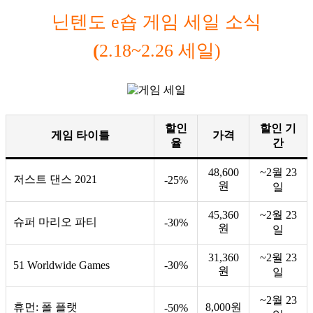
닌텐도 e숍 게임 세일 소식
(
2.18~2.26 세일)
할인
할인 기
게임 타이틀
가격
율
간
48,600
~2월 23
저스트 댄스 2021
-25%
원
일
45,360
~2월 23
슈퍼 마리오 파티
-30%
원
일
31,360
~2월 23
51 Worldwide Games
-30%
원
일
~2월 23
휴먼: 폴 플랫
8,000원
-50%