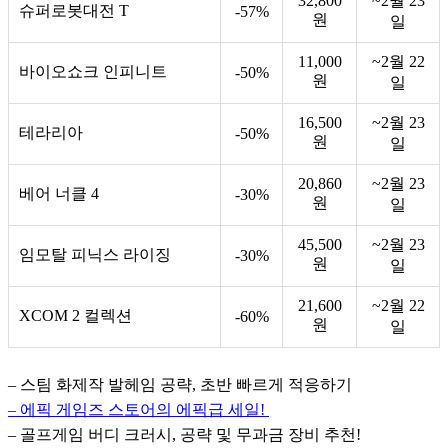
32,800
~2월 23
슈퍼로봇대전 T
-57%
원
일
11,000
~2월 22
바이오쇼크 인피니트
-50%
원
일
16,500
~2월 23
테라리아
-50%
원
일
20,860
~2월 23
베어 너클 4
-30%
원
일
45,500
~2월 23
임모탈 피닉스 라이징
-30%
원
일
21,600
~2월 22
XCOM 2 컬렉션
-60%
원
일
– 스팀 화제작 발헤임 공략, 초반 빠르게 적응하기
– 에픽 게임즈 스토어의 에픽급 세일! 
– 골프게임 버디 크러시, 공략 및 무과금 장비 추천!