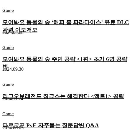
Game
모여봐요 동물의 숲 ‘해피 홈 파라다이스’ 유료 DLC
관련 이모저모
2024.08.28
Game
모여봐요 동물의 숲 주민 공략 <1편> 초기 6명 공략
법
2024.09.30
Game
리그오브레전드 징크스는 해결한다 <액트1> 공략
2024.11.24
Game
타르코프 PvE 자주묻는 질문답변 Q&A
2024.08.05