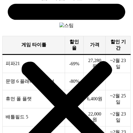
(2.18~2.26 세일)
할인
할인 기
게임 타이틀
가격
율
간
27,280
~2월 23
피파21
-69%
원
일
37,070
문명 6 플래티넘 에디션
-80%
원
~2월 25
휴먼 폴 플랫
6,400원
-60%
일
22,000
~2월 23
배틀필드 5
-60%
원
일
11,000
~2월 23