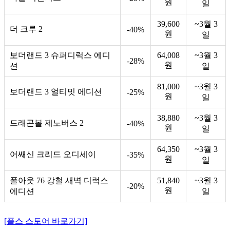
원
일
39,600
~3월 3
더 크루 2
-40%
원
일
보더랜드 3 슈퍼디럭스 에디
64,008
~3월 3
-28%
원
션
일
81,000
~3월 3
보더랜드 3 얼티밋 에디션
-25%
원
일
38,880
~3월 3
드래곤볼 제노버스 2
-40%
원
일
64,350
~3월 3
어쌔신 크리드 오디세이
-35%
원
일
폴아웃 76 강철 새벽 디럭스
51,840
~3월 3
-20%
원
에디션
일
[플스 스토어 바로가기]