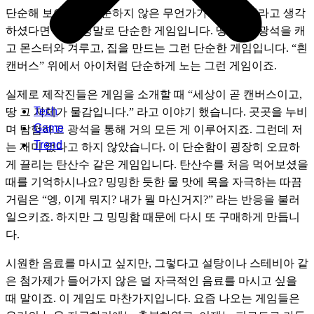
단순해 보이기에 단순하지 않은 무언가가 있을 것이라고 생각
하셨다면 오산, 정말로 단순한 게임입니다. 땅 파고, 광석을 캐
고 몬스터와 겨루고, 집을 만드는 그런 단순한 게임입니다. “흰 
캔버스” 위에서 아이처럼 단순하게 노는 그런 게임이죠. 
실제로 제작진들은 게임을 소개할 때 “세상이 곧 캔버스이고, 
Tech
땅 그 자체가 물감입니다.” 라고 이야기 했습니다. 곳곳을 누비
Game
며 탐험하고 광석을 통해 거의 모든 게 이루어지죠. 그런데 저
Trend
는 재미 없다고 하지 않았습니다. 이 단순함이 굉장히 오묘하
게 끌리는 탄산수 같은 게임입니다. 탄산수를 처음 먹어보셨을 
때를 기억하시나요? 밍밍한 듯한 물 맛에 목을 자극하는 따끔
거림은 “엥, 이게 뭐지? 내가 뭘 마신거지?” 라는 반응을 불러
일으키죠. 하지만 그 밍밍함 때문에 다시 또 구매하게 만듭니
다. 
시원한 음료를 마시고 싶지만, 그렇다고 설탕이나 스테비아 같
은 첨가제가 들어가지 않은 덜 자극적인 음료를 마시고 싶을 
때 말이죠. 이 게임도 마찬가지입니다. 요즘 나오는 게임들은 