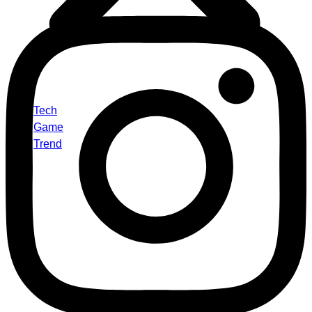
Tech
Game
Trend